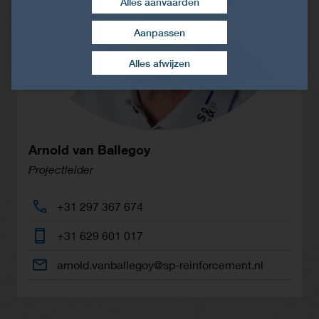
Alles aanvaarden
Aanpassen
Toestemming intrekken
Alles afwijzen
Arnold van Ballegoy
Projectleider
+31 297 367 674
+31 629 601 017
arnold.vanballegoy@sp-reinforcement.nl