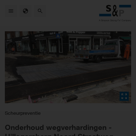
Skip
to
main
content
Scheurpreventie
Onderhoud wegverhardingen -