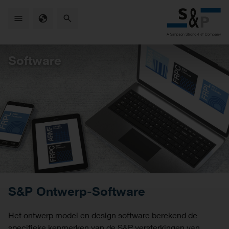
Skip
to
main
content
Software
S&P Ontwerp-Software
Het ontwerp model en design software berekend de
specifieke kenmerken van de S&P versterkingen van