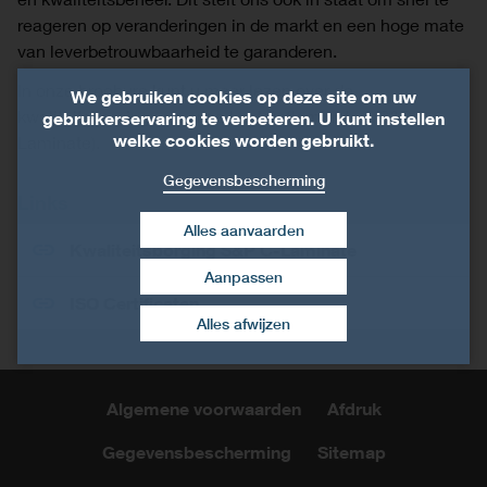
reageren op veranderingen in de markt en een hoge mate
van leverbetrouwbaarheid te garanderen.
In onze brochure kunt u meer lezen over de
We gebruiken cookies op deze site om uw
kwaliteitsborging van onze koolstoflaminaten (S&P C-
gebruikerservaring te verbeteren. U kunt instellen
welke cookies worden gebruikt.
Laminate).
Gegevensbescherming
Links
Alles aanvaarden
Kwaliteitsborging S&P C-Laminate
Aanpassen
Toestemming intrekken
ISO Certificaten
Alles afwijzen
Algemene voorwaarden
Afdruk
Gegevensbescherming
Sitemap