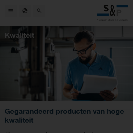
Skip
to
main
content
Kwaliteit
Gegarandeerd producten van hoge
kwaliteit