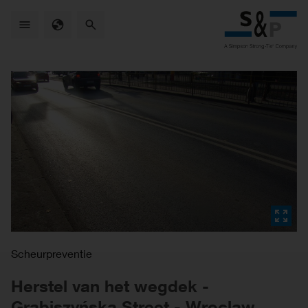
Skip
to
main
content
Scheurpreventie
Herstel van het wegdek -
Grabiszyńska Street - Wroclaw,