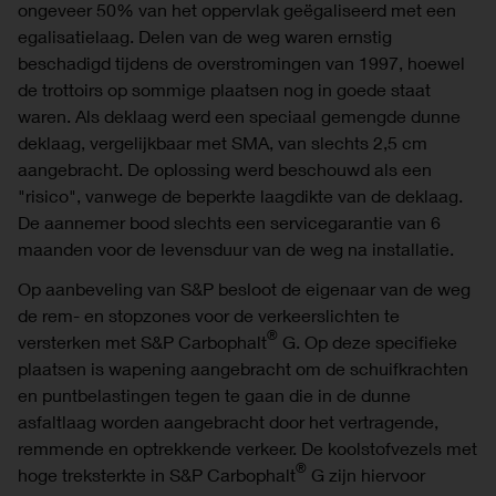
ongeveer 50% van het oppervlak geëgaliseerd met een
egalisatielaag. Delen van de weg waren ernstig
beschadigd tijdens de overstromingen van 1997, hoewel
de trottoirs op sommige plaatsen nog in goede staat
waren. Als deklaag werd een speciaal gemengde dunne
deklaag, vergelijkbaar met SMA, van slechts 2,5 cm
aangebracht. De oplossing werd beschouwd als een
"risico", vanwege de beperkte laagdikte van de deklaag.
De aannemer bood slechts een servicegarantie van 6
maanden voor de levensduur van de weg na installatie.
Op aanbeveling van S&P besloot de eigenaar van de weg
de rem- en stopzones voor de verkeerslichten te
®
versterken met S&P Carbophalt
G. Op deze specifieke
plaatsen is wapening aangebracht om de schuifkrachten
en puntbelastingen tegen te gaan die in de dunne
asfaltlaag worden aangebracht door het vertragende,
remmende en optrekkende verkeer. De koolstofvezels met
®
hoge treksterkte in S&P Carbophalt
G zijn hiervoor